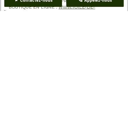
PRODUITS DE QUALITÉ PROFESSIONNELLE
Contactez-nous
Appelez-nous
BOUTIQUE EN LIGNE :
WWW.TOILE-DE-
PAILLAGE.COM
EXPÉDITION RAPIDE DES PRODUITS
GAZON SYNTHÉTIQUE REACH CONFORM