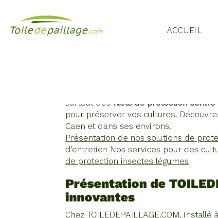
MV
ACCUEIL
DIFFUSION
FILET PR
Temps de lecture : 4 minutes
Chez TOILEDEPAILLAGE.COM à Brettevil
surtout des
filets de protection contr
pour préserver vos cultures. Découvrez
Caen et dans ses environs.
Présentation de nos solutions de prote
d'entretien
Nos services pour des cult
de protection insectes légumes
Présentation de TOILED
innovantes
Chez TOILEDEPAILLAGE.COM, installé à