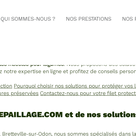
QUI SOMMES-NOUS ?
NOS PRESTATIONS
NOS 
OTECTION INSECTES LÉG
le-sur-Odon, nous faisons de la
vente de toiles et bâc
e les insectes pour légumes
. Nous proposons des solutio
 notre expertise en ligne et profitez de conseils pers
ction
Pourquoi choisir nos solutions pour protéger vos
ures préservées
Contactez-nous pour votre filet protec
EPAILLAGE.COM et de nos solution
 Bretteville-sur-Odon, nous sommes spécialisés dans l