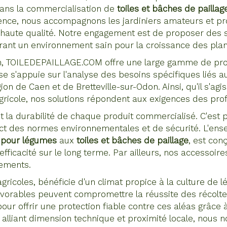
ans la commercialisation de
toiles et bâches de paillag
nce, nous accompagnons les jardiniers amateurs et pro
e haute qualité. Notre engagement est de proposer des 
surant un environnement sain pour la croissance des plan
on, TOILEDEPAILLAGE.COM offre une large gamme de produ
e s'appuie sur l'analyse des besoins spécifiques liés a
ion de Caen et de Bretteville-sur-Odon. Ainsi, qu'il s'a
 agricole, nos solutions répondent aux exigences des pr
 et la durabilité de chaque produit commercialisé. C'est
ct des normes environnementales et de sécurité. L'ense
s pour légumes
aux
toiles et bâches de paillage
, est con
fficacité sur le long terme. Par ailleurs, nos accessoir
ipements.
agricoles, bénéficie d'un climat propice à la culture de 
favorables peuvent compromettre la réussite des réco
our offrir une protection fiable contre ces aléas grâce
n alliant dimension technique et proximité locale, no