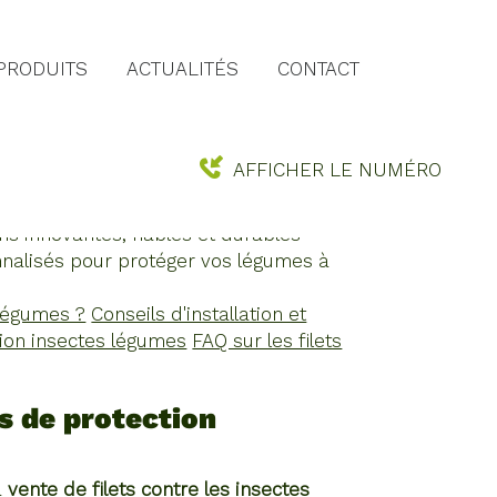
PRODUITS
ACTUALITÉS
CONTACT
UMES CAEN
AFFICHER LE NUMÉRO
hes de paillage
, d'
accessoires
et
ns innovantes, fiables et durables
onnalisés pour protéger vos légumes à
 légumes ?
Conseils d'installation et
tion insectes légumes
FAQ sur les filets
s de protection
a
vente de filets contre les insectes