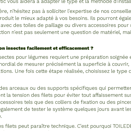
c vous aidera à adapter le type et la méthode d'installa
re, n'hésitez pas à solliciter l'expertise de nos conseill
produit le mieux adapté à vos besoins. Ils pourront ég
vec des toiles de paillage ou divers accessoires pour 
ection n'est pas seulement une question de matériel, m
ion insectes facilement et efficacement ?
 insectes pour légumes requiert une préparation soignée 
rimordial de mesurer précisément la superficie à couvrir
tions. Une fois cette étape réalisée, choisissez le type
des arceaux ou des supports spécifiques qui permettent
nt la tension des filets pour éviter tout affaissement su
essoires tels que des colliers de fixation ou des pinces 
lement de tester le système quelques jours avant les 
.
n des filets peut paraître technique. C'est pourquoi TO