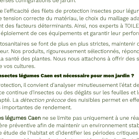
iverses configurations de jardin.
 l'efficacité des filets de protection insectes pour lég
ne tension correcte du matériau, le choix du maillage a
nt des facteurs déterminants. Ainsi, nos experts à TO
 déploiement de ces équipements et garantir leur perfor
osanitaires se font de plus en plus strictes, maintenir
ulteur. Nos produits, rigoureusement sélectionnés, répon
la santé des plantes. Nous nous attachons à offrir des 
e vos cultures.
 insectes légumes Caen
est nécessaire pour mon jardin ?
otection, il convient d'analyser minutieusement l'état d
ce continue d'insectes ou des dégâts sur les feuilles et l
dapté. La
détection précoce
des nuisibles permet en eff
tes importantes de rendement.
tes légumes Caen
ne se limite pas uniquement à une réac
e préventive afin de maintenir un environnement stabl
 étude de l'habitat et d'identifier les périodes critique