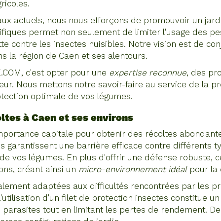
ricoles.
x actuels, nous nous efforçons de promouvoir un jardi
pécifiques permet non seulement de limiter l'usage des p
te contre les insectes nuisibles. Notre vision est de co
ns la région de Caen et ses alentours.
E.COM, c'est opter pour une
expertise reconnue
, des pr
teur. Nous mettons notre savoir-faire au service de la 
tection optimale de vos légumes.
ltes à Caen et ses environs
importance capitale pour obtenir des récoltes abondant
garantissent une barrière efficace contre différents t
de vos légumes. En plus d'offrir une défense robuste, ce
ions, créant ainsi un
micro-environnement idéal
pour la 
alement adaptées aux difficultés rencontrées par les p
 l'utilisation d'un filet de protection insectes constitue 
rasites tout en limitant les pertes de rendement. De plu