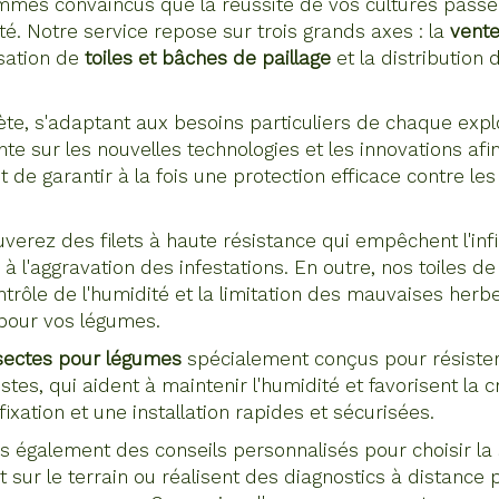
 convaincus que la réussite de vos cultures passe par
cité. Notre service repose sur trois grands axes : la
vente
isation de
toiles et bâches de paillage
et la distribution d
e, s'adaptant aux besoins particuliers de chaque explo
e sur les nouvelles technologies et les innovations afin
e garantir à la fois une protection efficace contre les
erez des filets à haute résistance qui empêchent l'infil
à l'aggravation des infestations. En outre, nos toiles d
ntrôle de l'humidité et la limitation des mauvaises her
pour vos légumes.
insectes pour légumes
spécialement conçus pour résister
tes, qui aident à maintenir l'humidité et favorisent la c
xation et une installation rapides et sécurisées.
ns également des conseils personnalisés pour choisir l
t sur le terrain ou réalisent des diagnostics à distance 