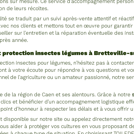
ions sur mesure. Ce service d'accompagnement personna
on de leurs récoltes.
ité se traduit par un suivi après-vente attentif et réa
vec nos clients et mettons tout en œuvre pour garantir l
ler sur l'entretien et la réparation éventuelle des inst
après année.
et protection insectes légumes
à Bretteville-
otection insectes pour légumes, n'hésitez pas à conta
ont à votre écoute pour répondre à vos questions et vous
el de l'agriculture ou un amateur passionné, notre serv
 de la région de Caen et ses alentours. Grâce à notre
ics et bénéficier d'un accompagnement logistique effic
point d'honneur à respecter les délais et à vous offrir un
 disponible sur notre site ou appelez directement notre
 vous aider à protéger vos cultures en vous proposant d
tées à chaque type de situation. En choisissant TOILE