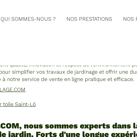
QUI SOMMES-NOUS ?
NOS PRESTATIONS
NOS 
OILE DE PAILLAGE SAINT-
ous bénéficiez d'une gamme complète de toiles de paill
ient
qualité
, innovation et respect de l'environnement 
pour simplifier vos travaux de jardinage et offrir une 
à notre service de vente en ligne pratique et efficace.
ILLAGE.COM
n
toile Saint-Lô
OM, nous sommes experts dans la 
de jardin. Forts d'une longue expér