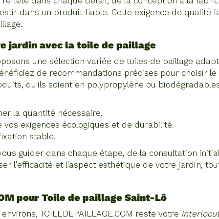
eflète dans chaque détail, de la conception à la fabrica
nvestir dans un produit fiable. Cette exigence de quali
llage.
 jardin avec la toile de paillage
ons une sélection variée de toiles de paillage adapté
bénéficiez de recommandations précises pour choisir le 
duits, qu'ils soient en polypropylène ou biodégradable
er la quantité nécessaire.
e vos exigences écologiques et de durabilité.
ixation stable.
us guider dans chaque étape, de la consultation initiale
er l'efficacité et l'aspect esthétique de votre jardin, t
COM pour
Toile de paillage Saint-Lô
s environs, TOILEDEPAILLAGE.COM reste votre
interlocu