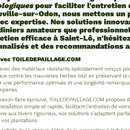
ologiques
pour faciliter l'entretien
teville-sur-Odon, nous mettons un 
vec expertise. Nos solutions innov
diniers amateurs que professionnel
etien efficace à Saint-Lô, n'hésitez
nnalisés et des recommandations a
s avec TOILEDEPAILLAGE.COM
s avec des matériaux résistants spécialement conçus pou
icace contre les mauvaises herbes tout en préservant la 
tir une performance optimale et une longévité remarqua
mpéries.
 savoir-faire éprouvé, TOILEDEPAILLAGE.COM propose des
stallation simple et rapide, facilitant l'entretien de vo
ne aux hivers rigoureux, nos solutions s'adaptent parf
 vos plantations.