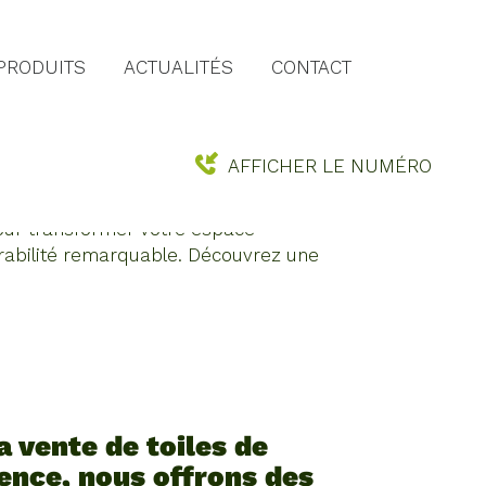
PRODUITS
ACTUALITÉS
CONTACT
LÔ
AFFICHER LE NUMÉRO
age, filets anti-insectes et
pour transformer votre espace
durabilité remarquable. Découvrez une
vente de toiles de
ience, nous offrons des