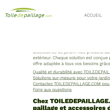
MV
ACCUEIL
DIFFUSION
T
Temps de lecture : 4 minutes
En choisissant TOILEDEPAILLAGE.COM, v
accessoires de jardin. Nos produits all
extérieur. Chaque solution est conçue 
offre adaptée à tous vos besoins grâce 
Qualité et durabilité avec TOILEDEPA
Solutions sur-mesure pour votre jardi
Contactez TOILEDEPAILLAGE.COM pour 
Foire aux questions
Chez TOILEDEPAILLAGE.C
paillage et accessoires 